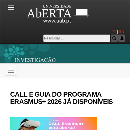
Toggle
navigation
|
PT
EN
Toggle
navigation
Universidade Aberta
CALL E GUIA DO PROGRAMA
ERASMUS+ 2026 JÁ DISPONÍVEIS