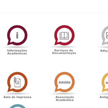
ormAberta
Informações
Serviços
Académicas
de
Documentaçã
Sala
Associação
de
Académica
Imprensa
t
Loja