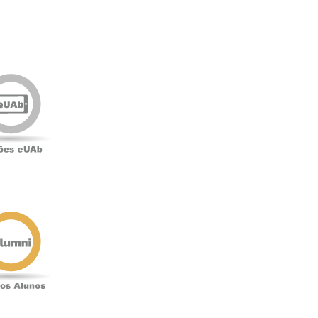
Edições
eUAb
o
Antigos
Alunos