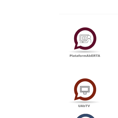
Plataf
UAbTV
Podcas