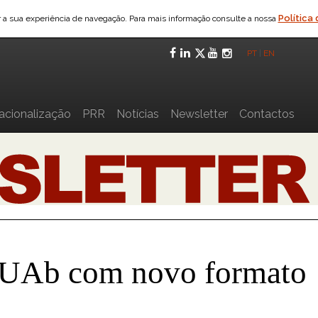
Política
ar a sua experiência de navegação. Para mais informação consulte a nossa
Facebook
LinkedIn
Twitter
YouTube
Instagra
PT
|
EN
nacionalização
PRR
Notícias
Newsletter
Contactos
 UAb com novo formato