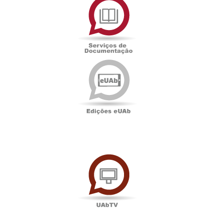
de
Documentação
Edições
eUAb
UAbTV