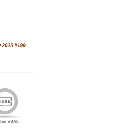
 2025 #199
Edições
eUAb
o