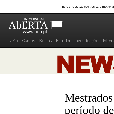
Este site utiliza cookies para melhor
UAb
Cursos
Bolsas
Estudar
Investigação
Inter
Mestrados
período de