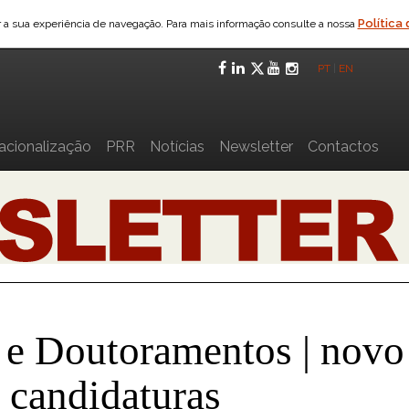
Política
ar a sua experiência de navegação. Para mais informação consulte a nossa
Facebook
LinkedIn
Twitter
YouTube
Instagra
PT
|
EN
nacionalização
PRR
Notícias
Newsletter
Contactos
 e Doutoramentos | novo
 candidaturas