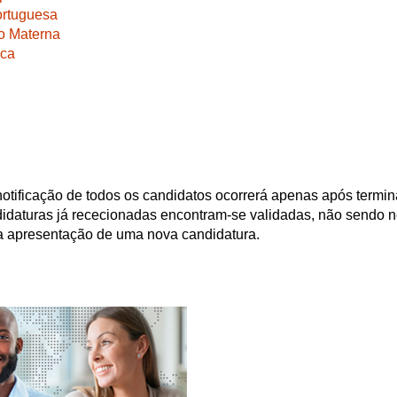
ortuguesa
o Materna
ica
 notificação de todos os candidatos ocorrerá apenas após termi
daturas já rececionadas encontram-se validadas, não sendo n
 a apresentação de uma nova candidatura.