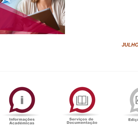
JULH
O
ormAberta
Informações
Serviços
Académicas
de
Documentaçã