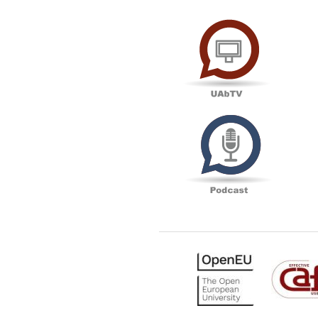
UAbTV
Podcas