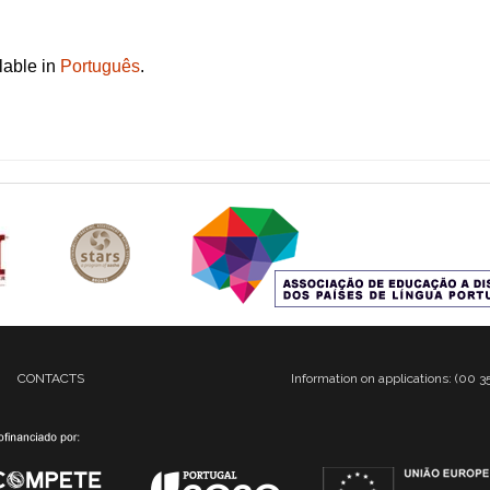
ilable in
Português
.
CONTACTS
Information on applications: (00