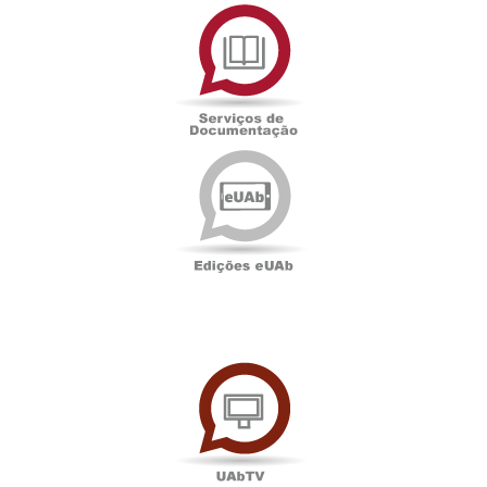
Serviços
de
Documentação
Edições
eUAb
UAbTV