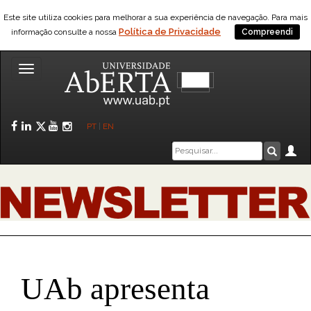
Este site utiliza cookies para melhorar a sua experiência de navegação. Para mais
Política de Privacidade
informação consulte a nossa
Compreendi
Toggle
navigation
Facebook
LinkedIn
Twitter
YouTube
Instagram
PT
|
EN
Caixa
Ár
Pesquis
de
pesquisa
UAb apresenta