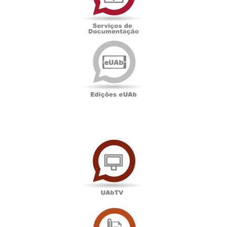
Edições
eUAb
UAbTV
Sala
de