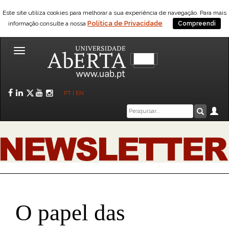
Este site utiliza cookies para melhorar a sua experiência de navegação. Para mais
Política de Privacidade
informação consulte a nossa
Compreendi
Toggle
navigation
Facebook
LinkedIn
Twitter
YouTube
Instagram
PT
|
EN
Caixa
Ár
Pesquis
de
pesquisa
O papel das