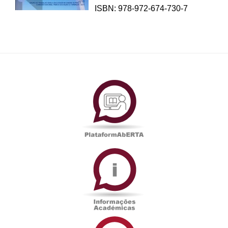
ISBN: 978-972-674-730-7
PlataformAberta
Informações
Académicas
Serviços
de