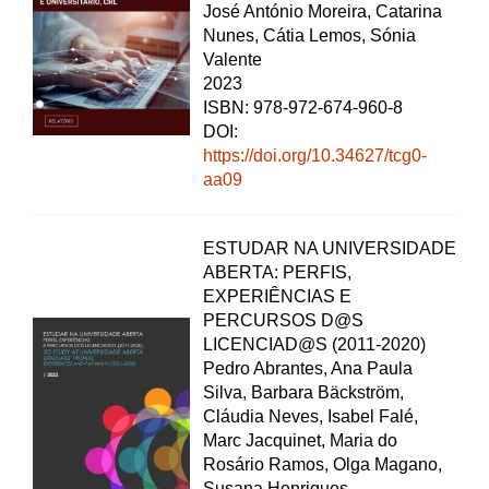
José António Moreira, Catarina
Nunes, Cátia Lemos, Sónia
Valente
2023
ISBN: 978-972-674-960-8
DOI:
https://doi.org/10.34627/tcg0-
aa09
ESTUDAR NA UNIVERSIDADE
ABERTA: PERFIS,
EXPERIÊNCIAS E
PERCURSOS D@S
LICENCIAD@S (2011-2020)
Pedro Abrantes, Ana Paula
Silva, Barbara Bäckström,
Cláudia Neves, Isabel Falé,
Marc Jacquinet, Maria do
Rosário Ramos, Olga Magano,
Susana Henriques