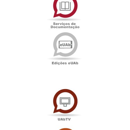
Documentação
Edições
eUAb
UAbTV
Sala