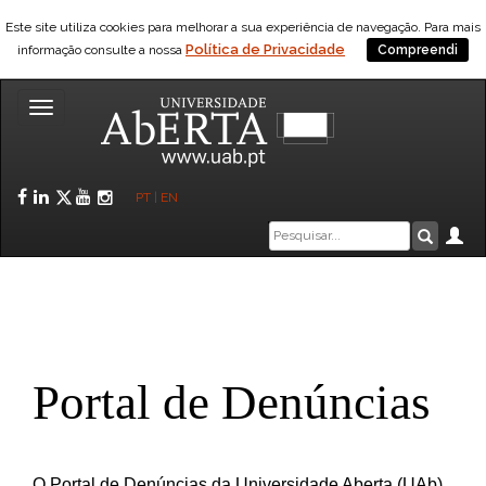
Saltar para o conteúdo
Este site utiliza cookies para melhorar a sua experiência de navegação. Para mais
Política de Privacidade
informação consulte a nossa
Compreendi
Toggle
navigation
Facebook
LinkedIn
Twitter
YouTube
Instagram
PT
|
EN
Caixa
Ár
Pesquis
de
pesquisa
Portal de Denúncias
O Portal de Denúncias da Universidade Aberta (UAb)