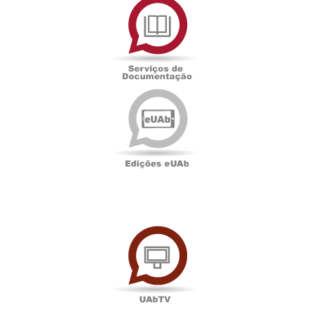
de
Documentação
Edições
eUAb
UAbTV