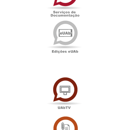
Edições
eUAb
UAbTV
Sala
de
Imprensa