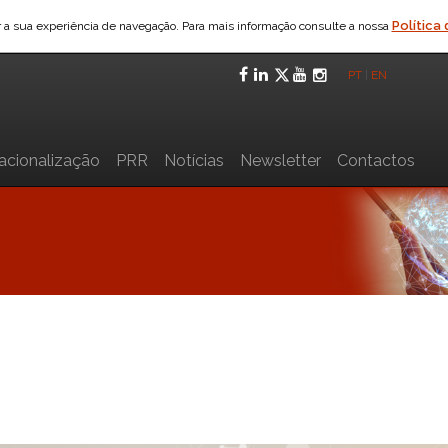
Política
ar a sua experiência de navegação. Para mais informação consulte a nossa
Facebook
LinkedIn
Twitter
YouTube
Instagra
PT
|
EN
nacionalização
PRR
Notícias
Newsletter
Contactos