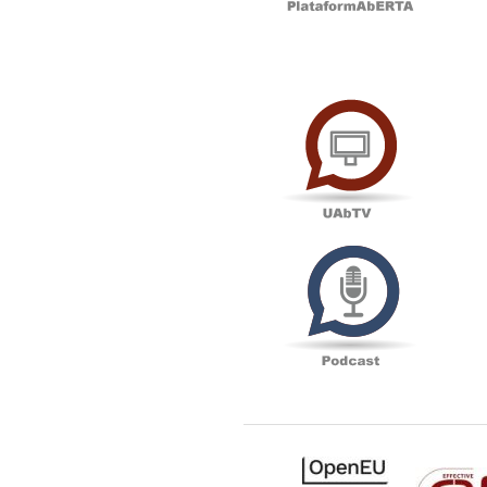
UAbTV
Podcas