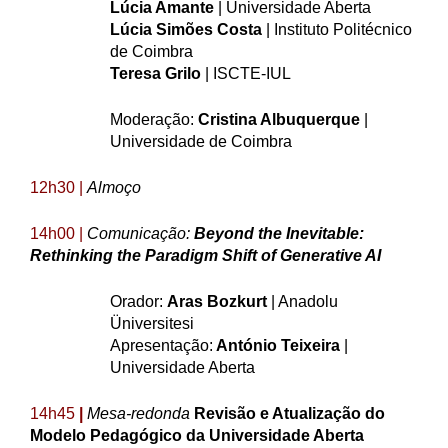
Lúcia Amante
| Universidade Aberta
Lúcia Simões Costa
| Instituto Politécnico
de Coimbra
Teresa Grilo
| ISCTE-IUL
Moderação:
Cristina Albuquerque
|
Universidade de Coimbra
12h30
|
Almoço
14h00 |
Comunicação:
Beyond
the
Inevitable
:
Rethinking
the
Paradigm
Shift
of
Generative
AI
Orador:
Aras Bozkurt
| A
nadolu
Üniversitesi
Apresentação:
António Teixeira
|
Universidade Aberta
14h45
|
Mesa-redonda
Revisão e Atualização do
Modelo Pedagógico da Universidade Aberta