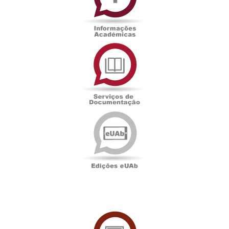
Serviços
de
Documentação
Edições
eUAb
UAbTV