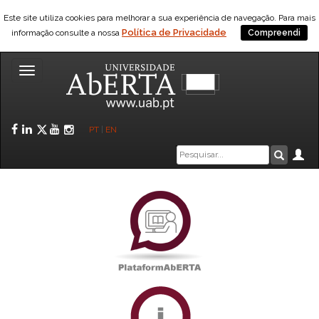
Este site utiliza cookies para melhorar a sua experiência de navegação. Para mais
Política de Privacidade
informação consulte a nossa
Compreendi
Toggle
navigation
Facebook
LinkedIn
Twitter
YouTube
Instagram
PT
|
EN
Caixa
Ár
Pesquis
de
pesquisa
PlataformAberta
Informações
Académicas