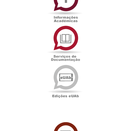
Serviços
de
Documentação
Edições
eUAb
UAbTV