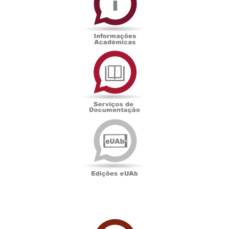
Serviços
de
Documentação
Edições
eUAb
UAbTV