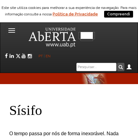
Este site utiliza cookies para melhorar a sua experiência de navegação. Para mais
Política de Privacidade
informação consulte a nossa
Compreendi
Toggle
navigation
Facebook
LinkedIn
Twitter
YouTube
Instagram
PT
|
EN
Caixa
Ár
Pesquis
de
pesquisa
Sísifo
O tempo passa por nós de forma inexorável. Nada