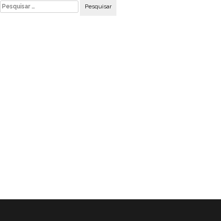
Pesquisar
por: