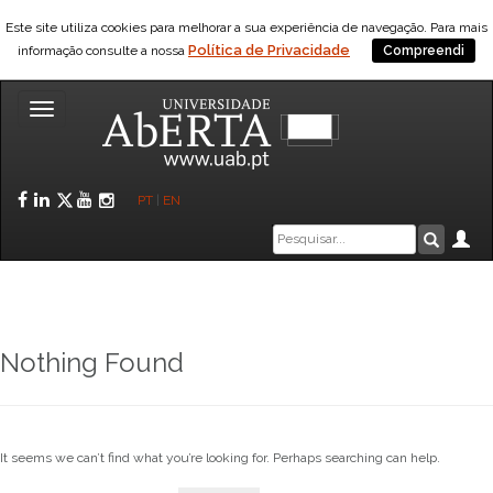
Saltar para o conteúdo
Este site utiliza cookies para melhorar a sua experiência de navegação. Para mais
Política de Privacidade
informação consulte a nossa
Compreendi
Toggle
navigation
Facebook
LinkedIn
Twitter
YouTube
Instagram
PT
|
EN
Caixa
Ár
Pesquis
de
pesquisa
Nothing Found
It seems we can’t find what you’re looking for. Perhaps searching can help.