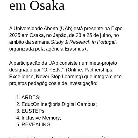
em Osaka
A Universidade Aberta (UAb) está presente na Expo
2025 em Osaka, no Japão, de 23 a 25 de julho, no
âmbito da semana
Study & Research in Portugal
,
organizada pela agência Erasmus+.
A participação da UAb consiste num meta-projeto
designado por “O.P.E.N.” (
O
nline,
P
artnerships,
E
xcellence,
N
ever Stop Learning) que integra cinco
projetos pedagógicos e de investigação:
ARDES;
EducOnline@pris Digital Campus;
EUSTEPs;
Inclusive Memory;
REVEALING.