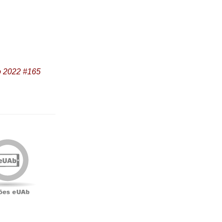
 2022 #165
Edições
eUAb
o