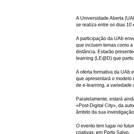
A Universidade Aberta (UAb
se realiza entre os dias 10
A participação da UAb envo
que incluem temas como a q
distância. Estarão present
learning (LE@D) que partic
A oferta formativa da UAb 
que apresentará o modelo d
de e-learning, a variedade 
Paralelamente, estará aind
«Post-Digital City», da aut
âmbito da sua investigaçã
O evento tem lugar no futu
criativas, em Porto Salvo.