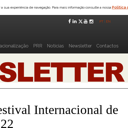
Política
ar a sua experiência de navegação. Para mais informação consulte a nossa
Facebook
LinkedIn
Twitter
YouTube
Instagra
PT
|
EN
nacionalização
PRR
Notícias
Newsletter
Contactos
tival Internacional de
022