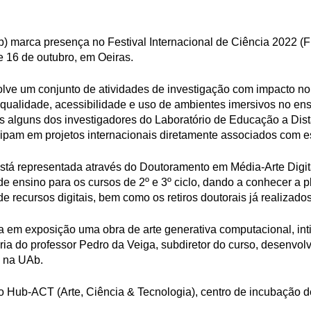
) marca presença no Festival Internacional de Ciência 2022 (F
 e 16 de outubro, em Oeiras.
lve um conjunto de atividades de investigação com impacto no
ualidade, acessibilidade e uso de ambientes imersivos no ens
es alguns dos investigadores do Laboratório de Educação a Dist
ipam em projetos internacionais diretamente associados com e
está representada através do Doutoramento em Média-Arte Digi
e ensino para os cursos de 2º e 3º ciclo, dando a conhecer a p
de recursos digitais, bem como os retiros doutorais já realizados
a em exposição uma obra de arte generativa computacional, int
oria do professor Pedro da Veiga, subdiretor do curso, desenvol
o na UAb.
ro Hub-ACT (Arte, Ciência & Tecnologia), centro de incubação d