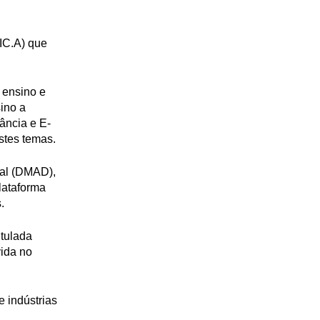
IC.A) que
 ensino e
ino a
ância e E-
stes temas.
tal (DMAD),
lataforma
.
itulada
vida no
e indústrias