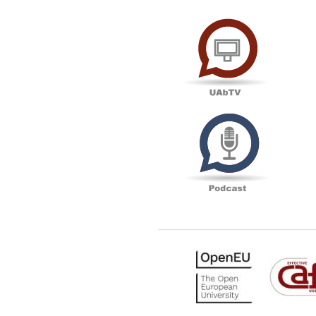
UAbTV
Podcas