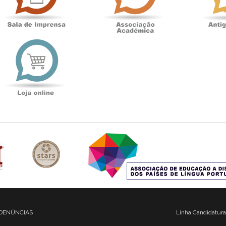
t
Loja
online
DENÚNCIAS
Linha Candidatura