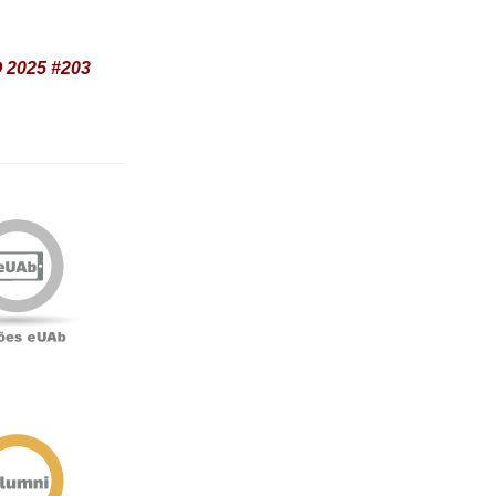
2025 #203
Edições
eUAb
o
Antigos
Alunos