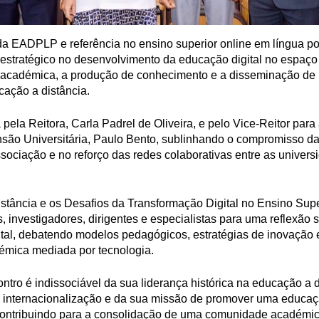
da EADPLP e referência no ensino superior online em língua po
estratégico no desenvolvimento da educação digital no espaço
académica, a produção de conhecimento e a disseminação de
cação a distância.
ela Reitora, Carla Padrel de Oliveira, e pelo Vice-Reitor para
nsão Universitária, Paulo Bento, sublinhando o compromisso da 
sociação e no reforço das redes colaborativas entre as univers
tância e os Desafios da Transformação Digital no Ensino Super
, investigadores, dirigentes e especialistas para uma reflexão 
tal, debatendo modelos pedagógicos, estratégias de inovação 
émica mediada por tecnologia.
tro é indissociável da sua liderança histórica na educação a d
internacionalização e da sua missão de promover uma educa
, contribuindo para a consolidação de uma comunidade académi