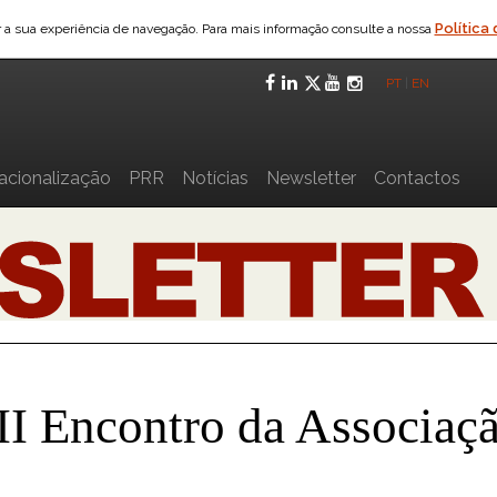
Política
ar a sua experiência de navegação. Para mais informação consulte a nossa
Facebook
LinkedIn
Twitter
YouTube
Instagra
PT
|
EN
nacionalização
PRR
Notícias
Newsletter
Contactos
I Encontro da Associaç