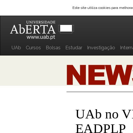
Este site utiliza cookies para melhor
UAb
Cursos
Bolsas
Estudar
Investigação
Inter
UAb no VI
EADPLP