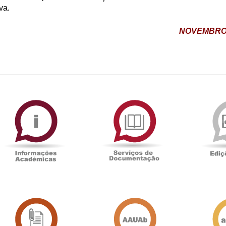
va.
NOVEMBRO 
ormAberta
Informações
Serviços
Académicas
de
Documentaçã
Sala
Associação
de
Académica
Imprensa