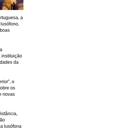
rtuguesa, a
 lusófono,
 boas
 a
instituição
idades da
ior”, o
sobre os
e novas
istância,
ção
ca lusófona