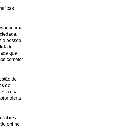
s
tíficas
rovocar uma
ociedade.
s e pessoal
lidade
dade que
amos cometer
estão de
as de
s a criar
aior oferta
a sobre a
ão online.