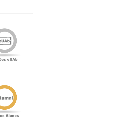
Edições
eUAb
o
Antigos
Alunos