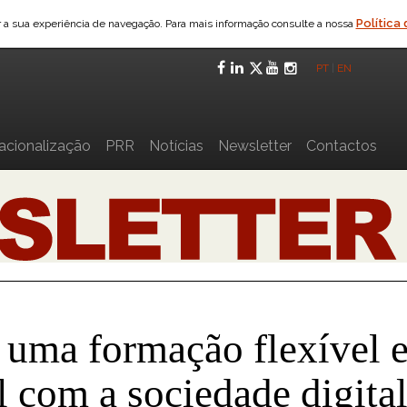
Política
ar a sua experiência de navegação. Para mais informação consulte a nossa
Facebook
LinkedIn
Twitter
YouTube
Instagra
PT
|
EN
nacionalização
PRR
Notícias
Newsletter
Contactos
 uma formação flexível 
 com a sociedade digita