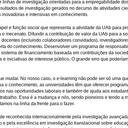
 linhas de investigação orientadas para a empregabilidade do
esultados de investigação gerados no decurso de atividades cien
s inovadoras e intensivas em conhecimento.
papel e função social que representa a atividade da UAb para p
a o mecenato. Difundir a contribuição de valor da UAb para a s
 docentes (incluindo colaboradores convidados), investigadore
erta do conhecimento. Desenvolver um programa de responsabi
um sistema de financiamento baseada em contribuições da socie
s e iniciativas de interesse público. O grande erro que poderí
que mudar. No nosso caso, o e-learning não pode ser só uma qu
ha o conhecimento, as universidades têm que oferecer program
os nas oportunidades laborais e também de ajuda aos estudante
 trabalho. Essa é a mudança e nós, sendo pioneiros e tendo a m
amos na linha da frente para o fazer.
ade reconhecida internacionalmente pela investigação avançad
e pela excelência em investigação translacional sobre educaç