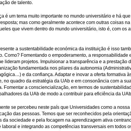
ação de talento.
 é um tema muito importante no mundo universitário e há que 
a resposta; mas como geralmente acontece com outras coisas na
eles que vivem dentro do mundo universitário, isto é, com os a
esente a sustentabilidade económica da instituição é isso ta
co. Como? Fomentando o empoderamento, a responsabilidade 
e lideram projetos. Impulsionar a transparência e a prestação 
anização fundamentada nos pilares da autonomia (Administrati
agógica…) e da confiança. Adaptar e inovar a oferta formativa à
, no quadro da estratégia da UAb e em consonância com a su
. Fomentar a consciencialização, em termos de sustentabilida
balhadores da UAb de modo a contribuir para eficiência da UAb
mente se percebeu neste país que Universidades como a nossa
ficação das pessoas. Temos que ser reconhecidos pela orienta
es da sociedade e pela focagem na aprendizagem ativa centran
 laboral e integrando as competências transversais em todos o