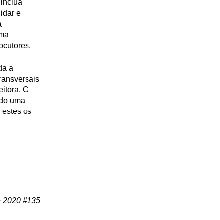
 inclua
idar e
a
uma
locutores.
da a
transversais
itora. O
ndo uma
 estes os
e 2020 #135