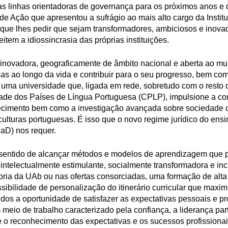
s linhas orientadoras de governança para os próximos anos e 
e Ação que apresentou a sufrágio ao mais alto cargo da Institu
 que lhes pedir que sejam transformadores, ambiciosos e inova
tem a idiossincrasia das próprias instituições.
inovadora, geograficamente de âmbito nacional e aberta ao m
oas ao longo da vida e contribuir para o seu progresso, bem co
uma universidade que, ligada em rede, sobretudo com o resto 
de dos Países de Língua Portuguesa (CPLP), impulsione a co
cimento bem como a investigação avançada sobre sociedade d
culturas portuguesas. É isso que o novo regime jurídico do ensi
EaD) nos requer.
 sentido de alcançar métodos e modelos de aprendizagem que 
intelectualmente estimulante, socialmente transformadora e inc
rópria da UAb ou nas ofertas consorciadas, uma formação de alta
ssibilidade de personalização do itinerário curricular que maxim
dos a oportunidade de satisfazer as expectativas pessoais e pr
 meio de trabalho caracterizado pela confiança, a liderança part
e o reconhecimento das expectativas e os sucessos profissionai