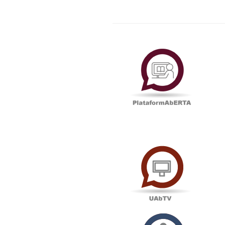
Plataf
UAbTV
Podcas