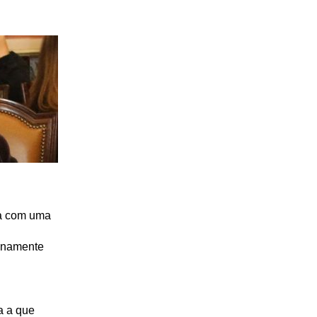
ca com uma
lenamente
a a que