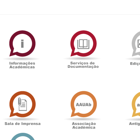
ormAberta
Informações
Serviços
Académicas
de
Documentaçã
Sala
Associação
de
Académica
Imprensa
t
Loja
online