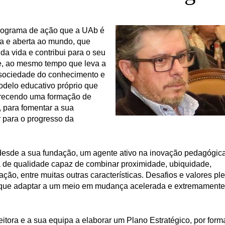
programa de ação que a UAb é
a e aberta ao mundo, que
da vida e contribui para o seu
e, ao mesmo tempo que leva a
 sociedade do conhecimento e
odelo educativo próprio que
ferecendo uma formação de
, para fomentar a sua
r para o progresso da
, desde a sua fundação, um agente ativo na inovação pedagógi
va de qualidade capaz de combinar proximidade, ubiquidade,
ção, entre muitas outras características. Desafios e valores p
 que adaptar a um meio em mudança acelerada e extremamente
eitora e a sua equipa a elaborar um Plano Estratégico, por form