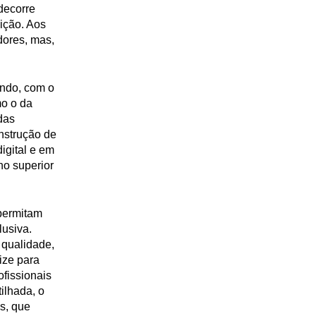
decorre
ição. Aos
dores, mas,
undo, com o
mo o da
das
nstrução de
igital e em
no superior
permitam
lusiva.
 qualidade,
ize para
ofissionais
ilhada, o
s, que