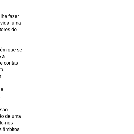
lhe fazer
 vida, uma
tores do
mbém que se
e a
de contas
va,
s
a
de
.
 são
ção de uma
do-nos
s âmbitos