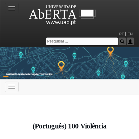
Toggle
navigation
|
PT
EN
Toggle
navigation
Portal da Universidade Aberta
(Português) 100 Violência