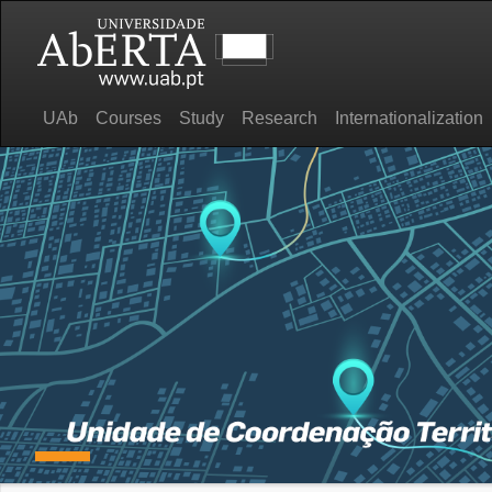
UAb
Courses
Study
Research
Internationalization