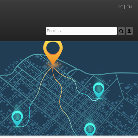
|
PT
EN