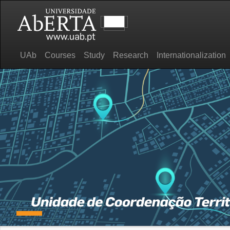
UAb
Courses
Study
Research
Internationalization