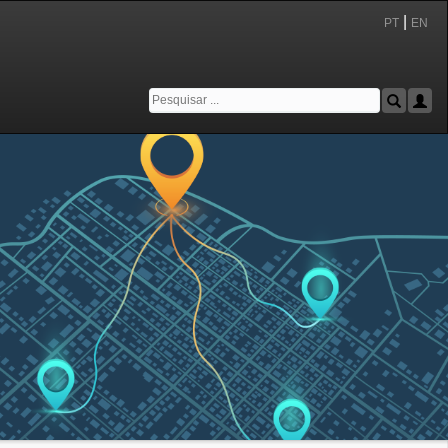
|
PT
EN