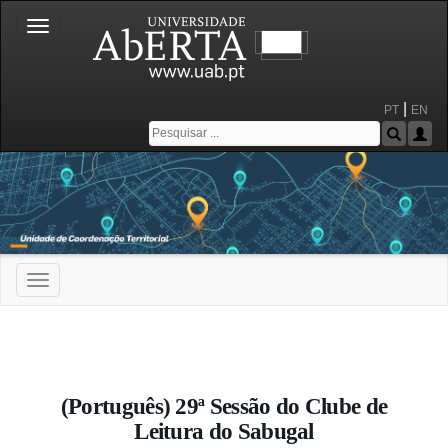
Toggle
navigation
|
PT
EN
Toggle
navigation
Portal da Universidade Aberta
(Português) 29ª Sessão do Clube de
Leitura do Sabugal