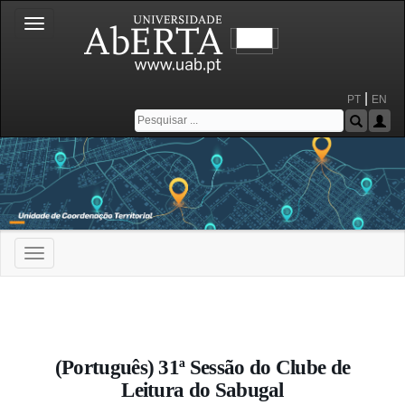
Toggle
navigation
|
PT
EN
Toggle
navigation
Portal da Universidade Aberta
(Português) 31ª Sessão do Clube de
Leitura do Sabugal