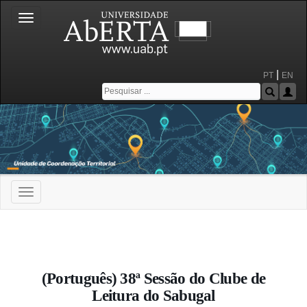
Toggle
navigation
|
PT
EN
Toggle
navigation
Portal da Universidade Aberta
(Português) 38ª Sessão do Clube de
Leitura do Sabugal