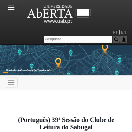
Toggle
navigation
|
PT
EN
Toggle
navigation
Portal da Universidade Aberta
(Português) 39ª Sessão do Clube de
Leitura do Sabugal