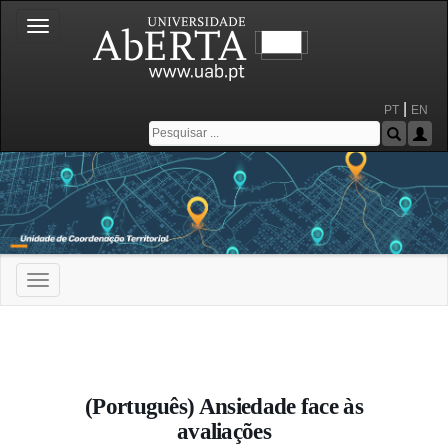
Toggle
navigation
|
PT
EN
Toggle
navigation
Portal da Universidade Aberta
(Português) Ansiedade face às
avaliações