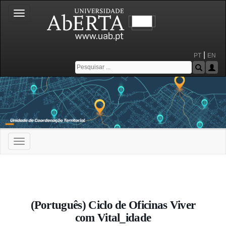
Toggle
navigation
|
PT
EN
Toggle
navigation
Portal da Universidade Aberta
(Português) Ciclo de Oficinas Viver
com Vital_idade