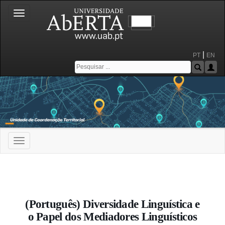
Toggle
navigation
|
PT
EN
Toggle
navigation
Portal da Universidade Aberta
(Português) Diversidade Linguística e
o Papel dos Mediadores Linguísticos