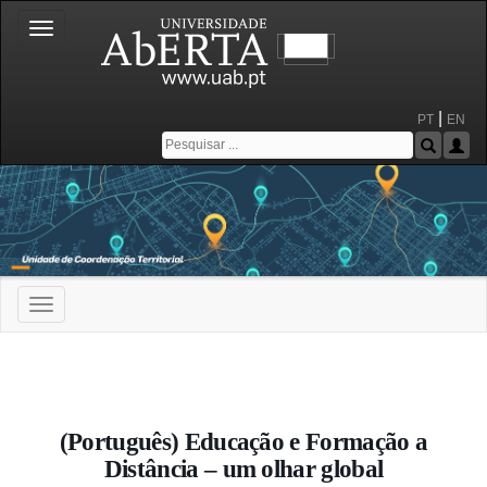
Toggle
navigation
|
PT
EN
Toggle
navigation
Portal da Universidade Aberta
(Português) Educação e Formação a
Distância – um olhar global