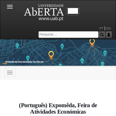
Toggle
navigation
|
PT
EN
Toggle
navigation
Portal da Universidade Aberta
(Português) Expomêda, Feira de
Atividades Económicas