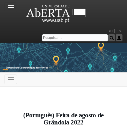
Toggle
navigation
|
PT
EN
Toggle
navigation
Portal da Universidade Aberta
(Português) Feira de agosto de
Grândola 2022