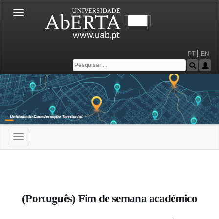
Toggle
navigation
|
PT
EN
Toggle
navigation
Portal da Universidade Aberta
(Português) Fim de semana académico