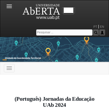
Toggle
navigation
|
PT
EN
Toggle
navigation
Portal da Universidade Aberta
(Português) Jornadas da Educação
UAb 2024