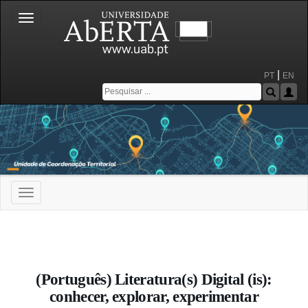
Toggle
navigation
|
PT
EN
Toggle
navigation
Portal da Universidade Aberta
(Português) Literatura(s) Digital (is):
conhecer, explorar, experimentar