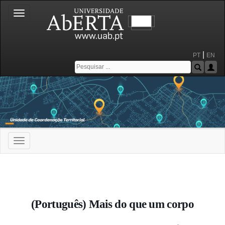
Toggle
navigation
|
PT
EN
Toggle
navigation
Portal da Universidade Aberta
(Português) Mais do que um corpo