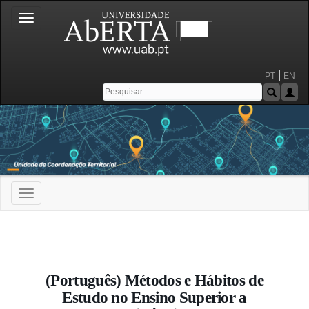
Toggle
navigation
|
PT
EN
Toggle
navigation
Portal da Universidade Aberta
(Português) Métodos e Hábitos de
Estudo no Ensino Superior a