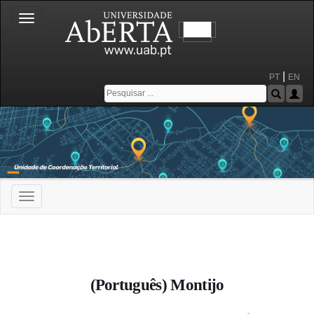
Toggle
navigation
|
PT
EN
Toggle
navigation
Portal da Universidade Aberta
(Português) Montijo