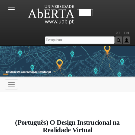
Toggle
navigation
|
PT
EN
Toggle
navigation
Portal da Universidade Aberta
(Português) O Design Instrucional na
Realidade Virtual