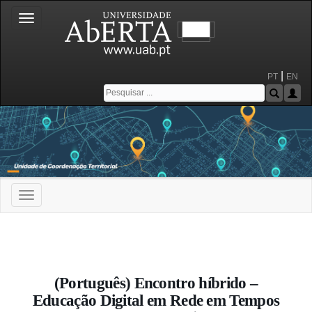
Toggle
navigation
|
PT
EN
Toggle
navigation
Portal da Universidade Aberta
(Português) Encontro híbrido –
Educação Digital em Rede em Tempos