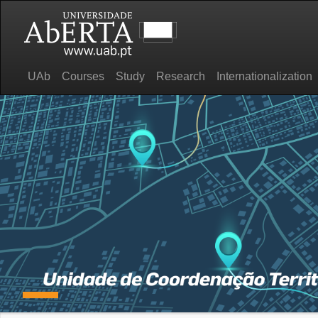
UAb
Courses
Study
Research
Internationalization