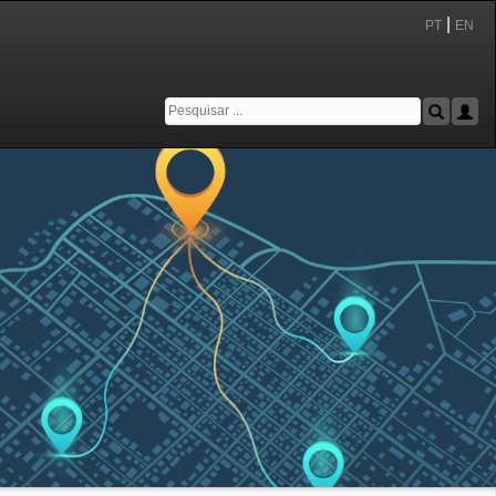
|
PT
EN