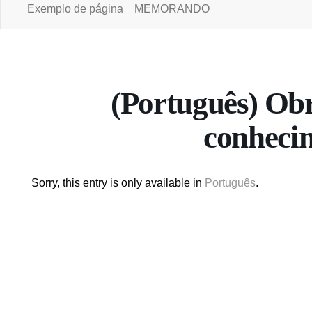
Exemplo de página
MEMORANDO
Portal da Universidade Aberta
(Português) Obr
conheci
Sorry, this entry is only available in
Português
.