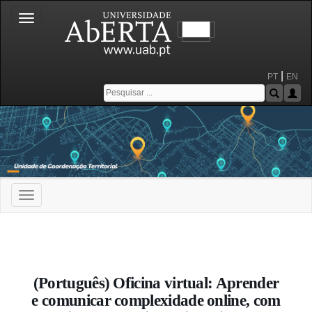
Toggle
navigation
|
PT
EN
Toggle
navigation
Portal da Universidade Aberta
(Português) Oficina virtual: Aprender
e comunicar complexidade online, com