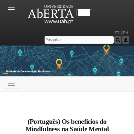
Toggle
navigation
|
PT
EN
Toggle
navigation
Portal da Universidade Aberta
(Português) Os benefícios do
Mindfulness na Saúde Mental