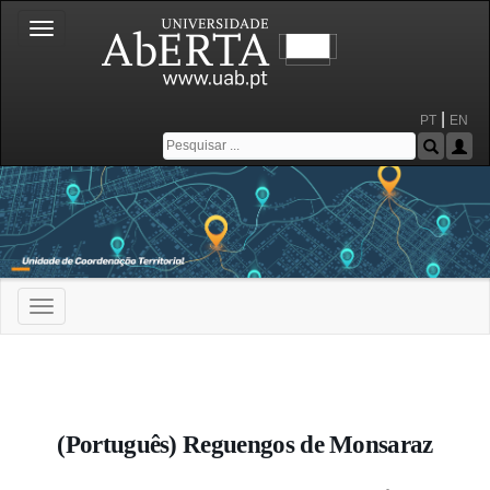
Toggle
navigation
|
PT
EN
Toggle
navigation
Portal da Universidade Aberta
(Português) Reguengos de Monsaraz