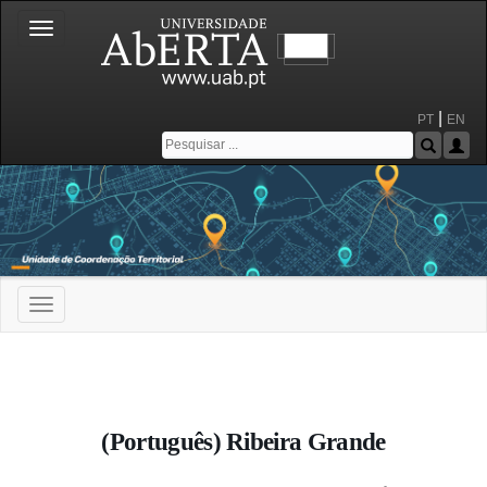
Toggle
navigation
|
PT
EN
Toggle
navigation
Portal da Universidade Aberta
(Português) Ribeira Grande