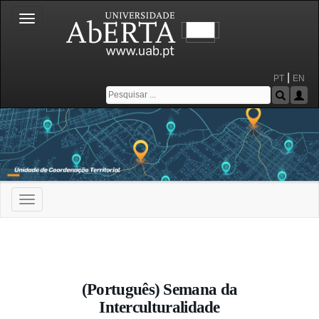
Toggle
navigation
|
PT
EN
Toggle
navigation
Portal da Universidade Aberta
(Português) Semana da
Interculturalidade