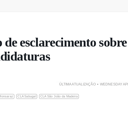
o de esclarecimento sobre
didaturas
ÚLTIMA ATUALIZAÇÃO
WEDNESDAY APRI
Monsaraz
CLA Sabugal
CLA São João da Madeira