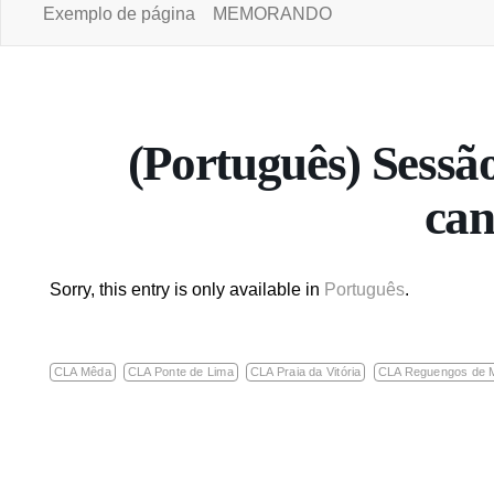
Exemplo de página
MEMORANDO
Portal da Universidade Aberta
(Português) Sessã
can
Sorry, this entry is only available in
Português
.
CLA Mêda
CLA Ponte de Lima
CLA Praia da Vitória
CLA Reguengos de 