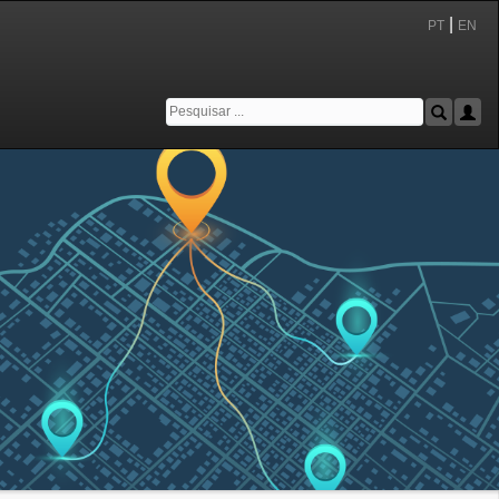
|
PT
EN