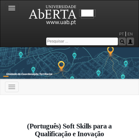
Toggle
navigation
|
PT
EN
Toggle
navigation
Portal da Universidade Aberta
(Português) Soft Skills para a
Qualificação e Inovação