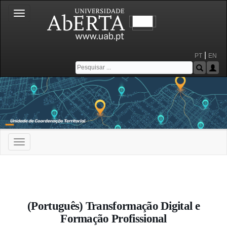
Toggle
navigation
|
PT
EN
Toggle
navigation
Portal da Universidade Aberta
(Português) Transformação Digital e
Formação Profissional